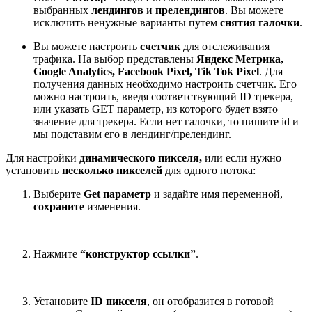
выбранных
лендингов
и
прелендингов
. Вы можете
исключить ненужные варианты путем
снятия галочки
.
Вы можете настроить
счетчик
для отслеживания
трафика. На выбор представлены
Яндекс Метрика,
Google Analytics, Facebook Pixel, Tik Tok Pixel
. Для
получения данных необходимо настроить счетчик. Его
можно настроить, введя соответствующий ID трекера,
или указать GET параметр, из которого будет взято
значение для трекера. Если нет галочки, то пишите id и
мы подставим его в лендинг/прелендинг.
Для настройки
динамического пикселя,
или если нужно
установить
несколько пикселей
для одного потока:
Выберите
Get параметр
и задайте имя переменной,
сохраните
изменения.
Нажмите
“конструктор
ссылки”
.
Установите
ID пикселя
, он отобразится в готовой