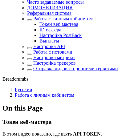
Часто задаваемые вопросы
ДОМОНЕТИЗАЦИЯ
Реферальная система
Работа с личным кабинетом
Токен веб-мастера
ID оффера
Настройка PostBack
Выплаты
Настройка API
Работа с потоками
Настройка метрики
Настройка трекеров
Отправка лидов сторонними сервисами
Breadcrumbs
Русский
Работа с личным кабинетом
On this Page
Токен веб-мастера
В этом видео показано, где взять
API TOKEN
.